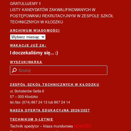
GRATULUJEMY ❗
LISTY KANDYDATÓW ZAKWALIFIKOWANYCH W
POSTĘPOWANIU REKRUTACYJNYM W ZESPOLE SZKÓŁ
TECHNICZNYCH W KŁODZKU
ARCHIWUM WIADOMOŚCI
WAKACJE JUŻ ZA:
I doczekaliśmy się... :)
WYSZUKIWARKA
S
z
u
ZESPÓŁ SZKÓŁ TECHNICZNYCH W KŁODZKU
k
a
ul. Bohaterów Getta 6
j
57 – 300 Kłodzko
tel./fax: (074) 867 24 13 lub 867 24 14
NASZA OFERTA EDUKACYJNA 2026/2027
TECHNIKUM 5-LETNIE
Technik spedytor – klasa mundurowa
NOWOŚĆ