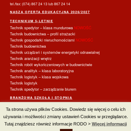
tel./fax: (074) 867 24 13 lub 867 24 14
NASZA OFERTA EDUKACYJNA 2026/2027
TECHNIKUM 5-LETNIE
Technik spedytor – klasa mundurowa
NOWOŚĆ
Technik budownictwa – profil strażacki
Technik gospodarki nieruchomościami
NOWOŚĆ
Technik budownictwa
Technik urządzeń i systemów energetyki odnawialnej
Technik aranżacji wnętrz
Technik robót wykończeniowych w budownictwie
Technik analityk – klasa laboratoryjna
Technik logistyk – klasa wojskowa
Technik logistyk
Technik spedytor – zarządzanie biurem
BRANŻOWA SZKOŁA I STOPNIA
Monter zabudowy i robót wykończeniowych
Ta strona używa plików Cookies. Dowiedz się więcej o celu ich
Magazynier – logistyk
Monter stolarki budowlanej
używania i możliwości zmiany ustawień Cookies w przeglądarce.
Murarz-tynkarz
Tutaj znajdziesz również informacje RODO >
Więcej informacji