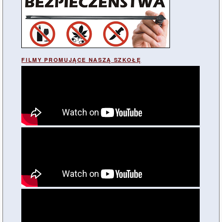
FILMY PROMUJĄCE NASZĄ SZKOŁĘ