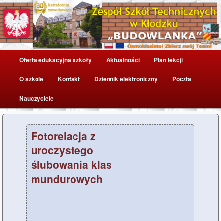
....
Oficjalna strona ZST w Kłodzku (dawniej ZSP nr 1 w Kłodzku) –
Budowlanka
Zespół Szkół Technicznych w
Główne
Kłodzku
Oferta edukacyjna szkoły
Aktualności
Plan lekcji
Przeskocz
menu
O szkole
Kontakt
Dziennik elektroniczny
Poczta
do
Nauczyciele
tekstu
Fotorelacja z
uroczystego
ślubowania klas
mundurowych