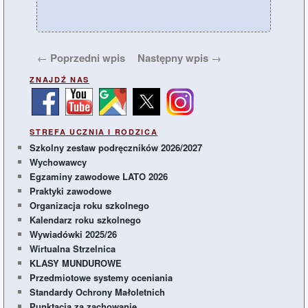
Nawigacja
←
Poprzedni wpis
Następny wpis
→
wpisu
ZNAJDŹ NAS
STREFA UCZNIA I RODZICA
Szkolny zestaw podręczników 2026/2027
Wychowawcy
Egzaminy zawodowe LATO 2026
Praktyki zawodowe
Organizacja roku szkolnego
Kalendarz roku szkolnego
Wywiadówki 2025/26
Wirtualna Strzelnica
KLASY MUNDUROWE
Przedmiotowe systemy oceniania
Standardy Ochrony Małoletnich
Punktacja za zachowanie