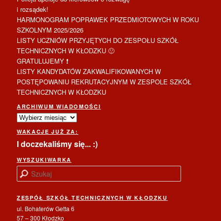
i rozsądek!
HARMONOGRAM POPRAWEK PRZEDMIOTOWYCH W ROKU
SZKOLNYM 2025/2026
LISTY UCZNIÓW PRZYJĘTYCH DO ZESPOŁU SZKÓŁ
TECHNICZNYCH W KŁODZKU 🙂
GRATULUJEMY ❗
LISTY KANDYDATÓW ZAKWALIFIKOWANYCH W
POSTĘPOWANIU REKRUTACYJNYM W ZESPOLE SZKÓŁ
TECHNICZNYCH W KŁODZKU
ARCHIWUM WIADOMOŚCI
Archiwum
wiadomości
WAKACJE JUŻ ZA:
I doczekaliśmy się... :)
WYSZUKIWARKA
S
z
u
ZESPÓŁ SZKÓŁ TECHNICZNYCH W KŁODZKU
k
a
ul. Bohaterów Getta 6
j
57 – 300 Kłodzko