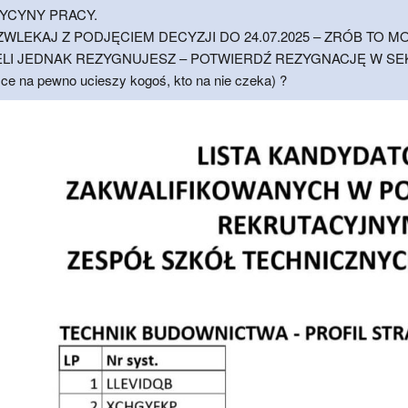
YCYNY PRACY.
ZWLEKAJ Z PODJĘCIEM DECYZJI DO 24.07.2025 – ZRÓB TO M
ELI JEDNAK REZYGNUJESZ – POTWIERDŹ REZYGNACJĘ W SEKRE
sce na pewno ucieszy kogoś, kto na nie czeka) ?