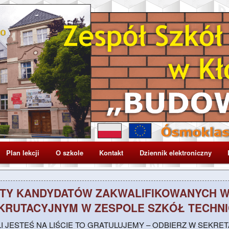
ZSP nr 1 w Kłodzku) – Budowlanka
nicznych w Kłodzku
Plan lekcji
O szkole
Kontakt
Dziennik elektroniczny
STY KANDYDATÓW ZAKWALIFIKOWANYCH 
KRUTACYJNYM W ZESPOLE SZKÓŁ TECHN
LI JESTEŚ NA LIŚCIE TO GRATULUJEMY – ODBIERZ W SEKRE