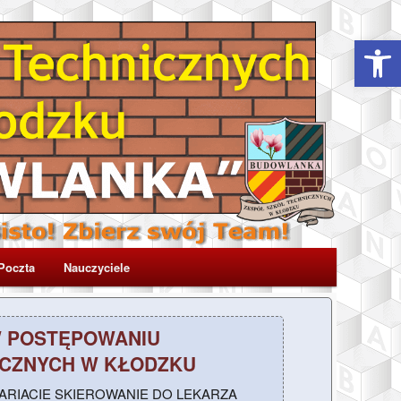
Otwórz 
Poczta
Nauczyciele
W POSTĘPOWANIU
ICZNYCH W KŁODZKU
TARIACIE SKIEROWANIE DO LEKARZA