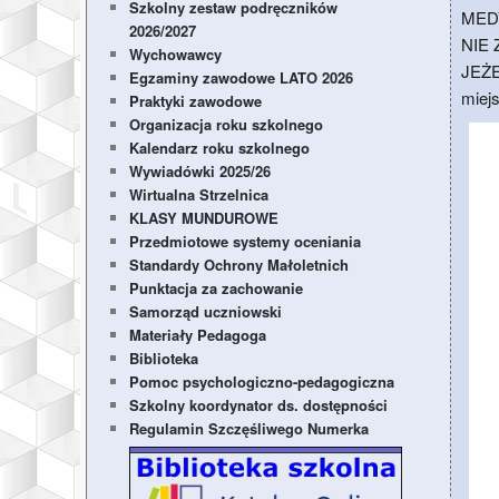
Szkolny zestaw podręczników
MED
2026/2027
NIE 
Wychowawcy
JEŻ
Egzaminy zawodowe LATO 2026
miej
Praktyki zawodowe
Organizacja roku szkolnego
Kalendarz roku szkolnego
Wywiadówki 2025/26
Wirtualna Strzelnica
KLASY MUNDUROWE
Przedmiotowe systemy oceniania
Standardy Ochrony Małoletnich
Punktacja za zachowanie
Samorząd uczniowski
Materiały Pedagoga
Biblioteka
Pomoc psychologiczno-pedagogiczna
Szkolny koordynator ds. dostępności
Regulamin Szczęśliwego Numerka