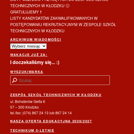
TECHNICZNYCH W KŁODZKU 🙂
GRATULUJEMY ❗
LISTY KANDYDATÓW ZAKWALIFIKOWANYCH W
POSTĘPOWANIU REKRUTACYJNYM W ZESPOLE SZKÓŁ
TECHNICZNYCH W KŁODZKU
ARCHIWUM WIADOMOŚCI
Archiwum
wiadomości
WAKACJE JUŻ ZA:
I doczekaliśmy się... :)
WYSZUKIWARKA
S
z
u
ZESPÓŁ SZKÓŁ TECHNICZNYCH W KŁODZKU
k
a
ul. Bohaterów Getta 6
j
57 – 300 Kłodzko
tel./fax: (074) 867 24 13 lub 867 24 14
NASZA OFERTA EDUKACYJNA 2026/2027
TECHNIKUM 5-LETNIE