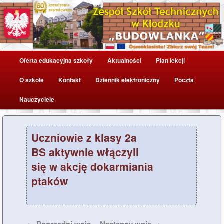
....
Oficjalna strona ZST w Kłodzku (dawniej ZSP nr 1 w Kłodzku) –
Budowlanka
Zespół Szkół Technicznych w
Główne
Kłodzku
Oferta edukacyjna szkoły
Aktualności
Plan lekcji
Przeskocz
menu
O szkole
Kontakt
Dziennik elektroniczny
Poczta
do
Nauczyciele
tekstu
Uczniowie z klasy 2a
BS aktywnie włączyli
się w akcję dokarmiania
ptaków
Nawigacja
←
Poprzedni wpis
Następny wpis
→