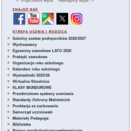
wpisu
ZNAJDŹ NAS
STREFA UCZNIA I RODZICA
Szkolny zestaw podręczników 2026/2027
Wychowawcy
Egzaminy zawodowe LATO 2026
Praktyki zawodowe
Organizacja roku szkolnego
Kalendarz roku szkolnego
Wywiadówki 2025/26
Wirtualna Strzelnica
KLASY MUNDUROWE
Przedmiotowe systemy oceniania
Standardy Ochrony Małoletnich
Punktacja za zachowanie
Samorząd uczniowski
Materiały Pedagoga
Biblioteka
Pomoc psychologiczno-pedagogiczna